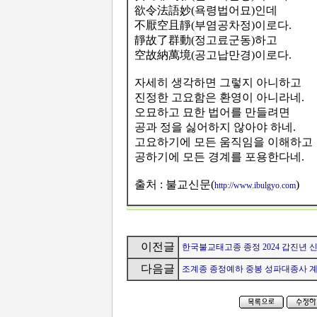
欲令法語妙(욕령법어묘)인데
不厭空且靜(부염공차정)이로다.
靜故了群動(정고료군동)하고
空故納萬境(공고납만경)이로다.
자세히 생각하면 그렇지 아니하고
진정한 고요함은 환영이 아니라네.
오묘하고 묘한 법어를 만들려면
공과 정을 싫어하지 않아야 하네.
고요하기에 모든 움직임을 이해하고
공하기에 모든 경계를 포용한다네.
출처 : 불교신문(
)
http://www.ibulgyo.com
이전글
한국불교태고종 종정 2024 갑진년 신
다음글
조계종 종정예하 중봉 성파대종사 계묘