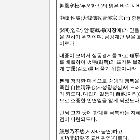
舞風寒松(무풍한송)의 맑은 바람 사
中峰 性坡(大韓佛敎曹溪宗 宗正) 중
影閣(영각) 앞 慈藏梅(자장매)가 잎
을 전하기 위함이며, 금강계단 앞을
이로다.
대중이 모여서 삼동결제를 하고 理事
를 배출하여 火宅(화택)의 뜨거운 
게 甘露(감로)를 베풀기 위함이니라.
본래 청정한 마음으로 중생의 행복을
족한 自性淸淨心(자성청정심)이 드러
가 되도다. 대립과 갈등이 自他(자타
으로 소중한 인연임을 알게 되었도다
번뇌 그친 곳에 한계를 극복하는 지혜
전이 마련되도다.
細思乃不然(세사내불연)하고
眞巧非幻影(진교비환영)이로다.