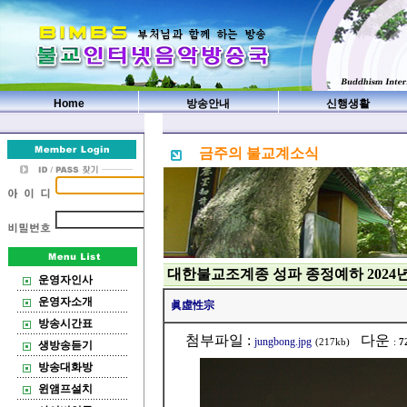
Home
방송안내
신행생활
금주의 불교계소식
대한불교조계종 성파 종정예하 2024
운영자인사
운영자소개
眞虛性宗
방송시간표
첨부파일 :
다운
jungbong.jpg
(217kb)
:
7
생방송듣기
방송대화방
윈앰프설치