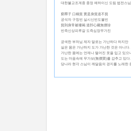
대한불교조계종 종정 예하이신 도림 법전스님
窮釋子 口稱貧 實是身貧道不貧
궁석자 구칭빈 실시신빈도불빈
貧則身常被褸褐 道卽心藏無價珍
빈즉신상피루갈 도즉심장무가진
궁색한 부처님 제자 말로는 가난하다 하지만
실은 몸은 가난하지 도가 가난한 것은 아니다.
가난한 몸에는 언제나 떨어진 옷을 입고 있으
도는 마음속에 무가보(無價寶)를 감추고 있다.
당나라 현각 스님이 깨달음의 경지를 노래한 