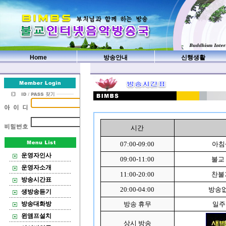
Home
방송안내
신행생활
시간
07:00-09:00
아침
운영자인사
09:00-11:00
불교
운영자소개
11:00-20:00
찬불
방송시간표
20:00-04:00
방송없
생방송듣기
방송대화방
방송 휴무
일주
윈앰프설치
상시 방송