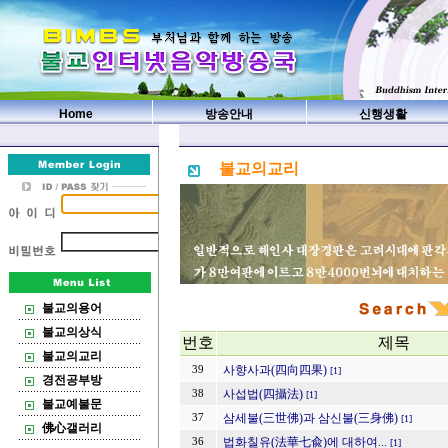
Home
방송안내
신행생활
불교의교리
불교의용어
불교의상식
번호
제목
불교의교리
사향사과(四向四果)
39
[1]
경전공부방
사섭법(四攝法)
38
[1]
불교예불문
삼세불(三世佛)과 삼신불(三身佛)
37
[1]
佛心갤러리
법화칠유(法華七兪)에 대하여...
36
[1]