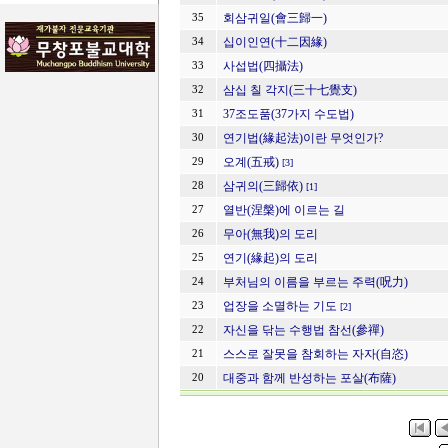
회삼귀일(會三歸一)
35
십이인연(十二因緣)
34
사섭법(四攝法)
33
삼십 칠 각지(三十七覺支)
32
37조도품(37가지 수도법)
31
연기법(緣起法)이란 무엇인가?
30
오계(五戒)
29
[3]
삼귀의(三歸依)
28
[1]
열반(涅槃)에 이르는 길
27
무아(無我)의 도리
26
연기(緣起)의 도리
25
부처님의 이름을 부르는 주력(呪力)
24
업장을 소멸하는 기도
23
[2]
자신을 닦는 수행법 참선(參禪)
22
스스로 잘못을 참회하는 자자(自恣)
21
대중과 함께 반성하는 포살(布薩)
20