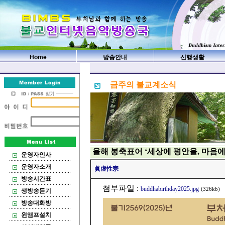
Home
방송안내
신행생활
금주의 불교계소식
올해 봉축표어 ‘세상에 평안을, 마음에
운영자인사
운영자소개
眞虛性宗
방송시간표
첨부파일 :
buddhabirthday2025.jpg
(326kb)
생방송듣기
방송대화방
윈앰프설치