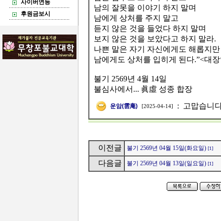
사이버연등
남의 잘못을 이야기 하지 말며
후원금보시
남에게 상처를 주지 말고
듣지 않은 것을 들었다 하지 말며
보지 않은 것을 보았다고 하지 말라.
나쁜 말은 자기 자신에게도 해롭지만
남에게도 상처를 입히게 된다.”<대
불기 2569년 4월 14일
불심사에서... 眞虛 성종 합장
:
고맙습니다
운암(雲庵)
[2025-04-14]
이전글
불기 2569년 04월 15일(화요일)
[1]
다음글
불기 2569년 04월 13일(일요일)
[1]