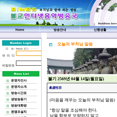
Home
방송안내
신행생활
오늘의 부처님 말씀
불기 2569년 04월 14일(월요일)
운영자인사
운영자소개
眞虛性宗
방송시간표
생방송듣기
(마음을 깨우는 오늘의 부처님 말씀)
방송대화방
“항상 말을 조심해야 한다.
윈앰프설치
남을 함부로 모략하지 말고